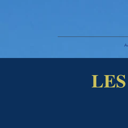
A
LES