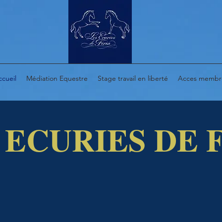
ccueil
Médiation Equestre
Stage travail en liberté
Acces membr
 ECURIES DE 